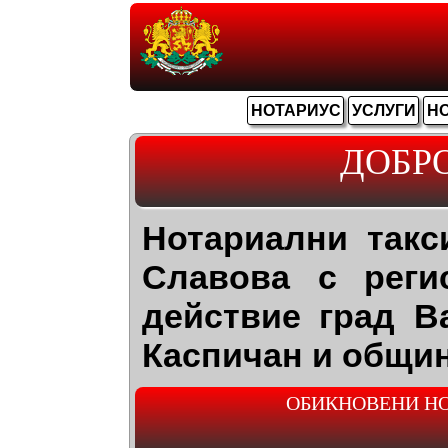
НОТАРИУС
УСЛУГИ
Н
ДОБР
Нотариални такс
Славова с реги
действие град В
Каспичан и общин
ОБИКНОВЕНИ НО