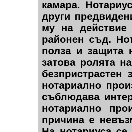
камара. Нотариу
други предвидени
му на действие
районен съд. Но
полза и защита 
затова ролята н
безпристрастен 
нотариално прои
съблюдава интер
нотариално про
причина е невъз
На нотариуса се