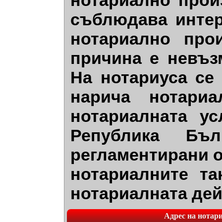
нотариално прои
съблюдава интер
нотариално про
причина е невъз
На нотариуса се
нарича нотариа
нотариалната ус
Република Бъл
регламентирани о
нотариалните та
нотариалната дей
Адрес на нотариа