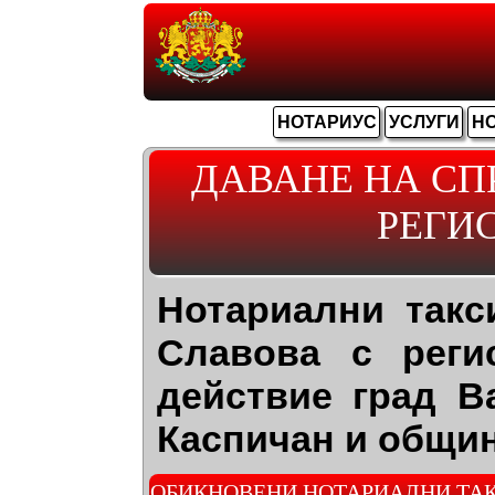
НОТАРИУС
УСЛУГИ
Н
ДАВАНЕ НА СП
РЕГИ
Нотариални такс
Славова с реги
действие град В
Каспичан и общин
ОБИКНОВЕНИ НОТАРИАЛНИ ТАК