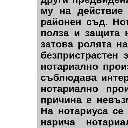
му на действие
районен съд. Но
полза и защита 
затова ролята н
безпристрастен 
нотариално прои
съблюдава интер
нотариално про
причина е невъз
На нотариуса се
нарича нотариа