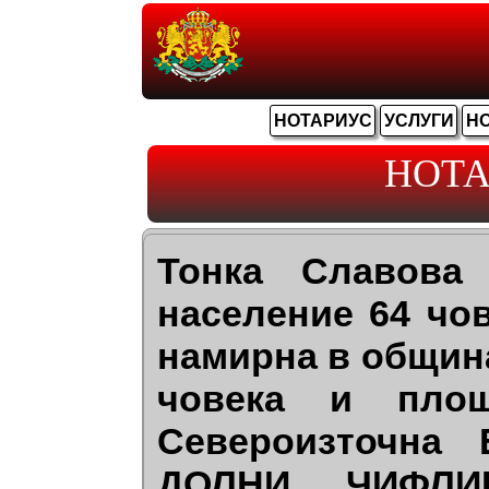
НОТАРИУС
УСЛУГИ
Н
НОТА
Тонка Славова
население 64 чов
намирна в общин
човека и пло
Североизточна
ДОЛНИ ЧИФЛИК