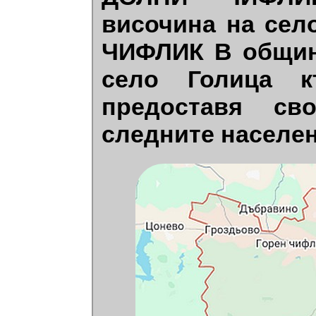
височина на сел
ЧИФЛИК В общин
село Голица к
предоставя св
следните населен