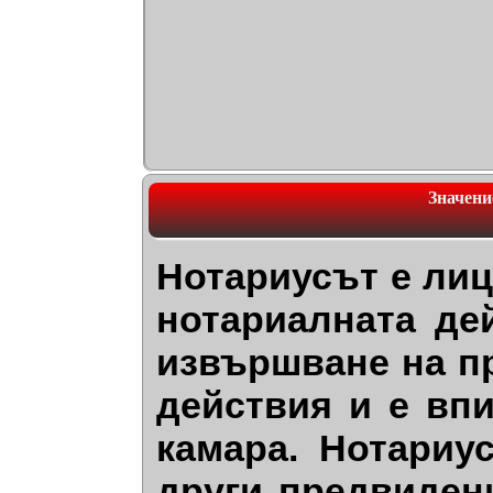
Значени
Нотариусът е лиц
нотариалната де
извършване на п
действия и е вп
камара. Нотариу
други предвидени