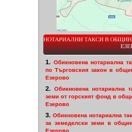
НОТАРИАЛНИ ТАКСИ В ОБЩИН
ЕЗЕ
1.
Обикновена нотариална т
по Търговския закон в общ
Езерово
2.
Обикновена нотариална т
земи от горският фонд в об
Езерово
3.
Обикновена нотариална та
за земеделски земи в общи
Езерово