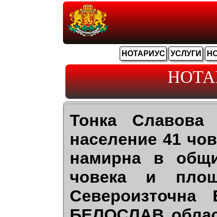
НОТАРИУС
УСЛУГИ
Н
НОТА
Тонка Славова
население 41 чов
намирна в общ
човека и пло
Североизточна
БЕЛОСЛАВ област