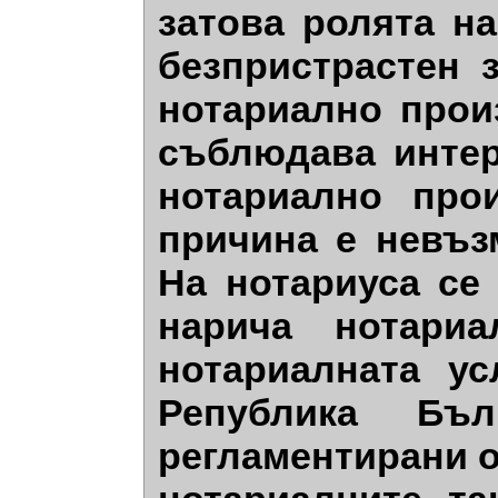
затова ролята н
безпристрастен 
нотариално прои
съблюдава интер
нотариално про
причина е невъз
На нотариуса се
нарича нотариа
нотариалната ус
Република Бъл
регламентирани о