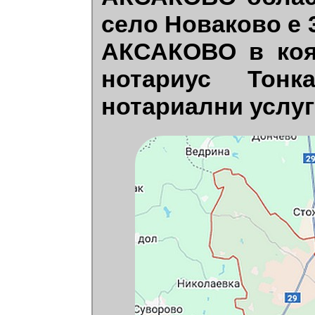
село Новаково е
АКСАКОВО в коя
нотариус Тонк
нотариални услуг