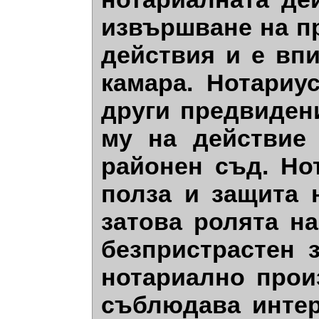
извършване на п
действия и е вп
камара. Нотариу
други предвидени
му на действие
районен съд. Но
полза и защита 
затова ролята н
безпристрастен 
нотариално прои
съблюдава интер