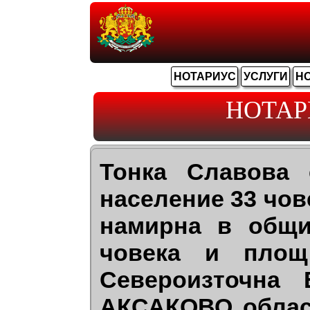
НОТАРИУС
УСЛУГИ
Н
НОТАР
Тонка Славова 
население 33 чов
намирна в общи
човека и площ
Североизточна
АКСАКОВО област