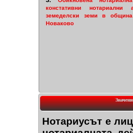
Обикновена нотариал
констативни нотариални 
земеделски земи в общин
Новаково
Значени
Нотариусът е лиц
нотариалната де