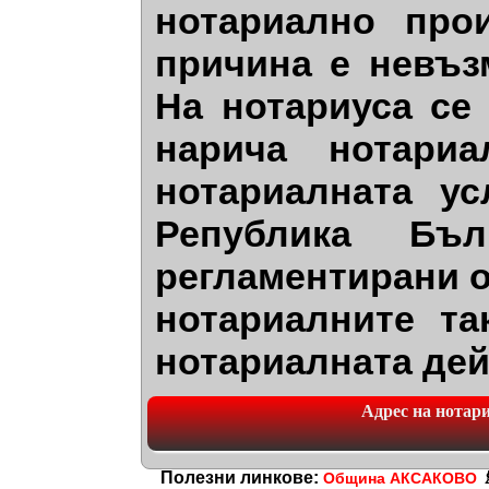
нотариално про
причина е невъз
На нотариуса се
нарича нотариа
нотариалната ус
Република Бъл
регламентирани о
нотариалните та
нотариалната дей
Адрес на нотариа
Полезни линкове:
Община АКСАКОВО