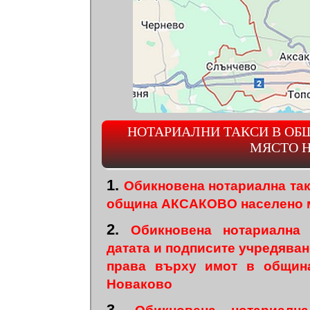
НОТАРИАЛНИ ТАКСИ В ОБ
МЯСТО 
1.
Обикновена нотариална та
община АКСАКОВО населено 
2.
Обикновена нотариална
датата и подписите учредяван
права върху имот в общин
Новаково
3.