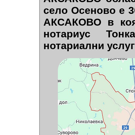
село Осеново е 
АКСАКОВО в коя
нотариус Тонк
нотариални услуг