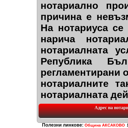
нотариално про
причина е невъз
На нотариуса се
нарича нотариа
нотариалната ус
Република Бъл
регламентирани о
нотариалните та
нотариалната дей
Адрес на нотариа
Полезни линкове:
Община АКСАКОВО