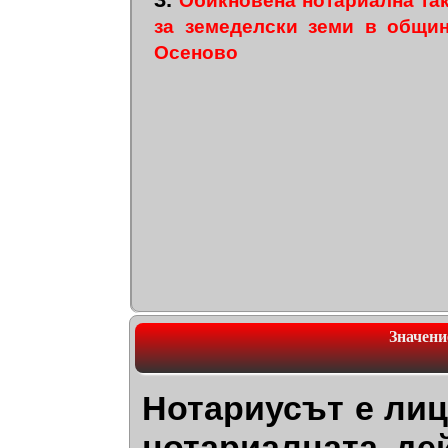
Обикновена нотариална та
за земеделски земи в общи
Осеново
Значени
Нотариусът е лиц
нотариалната де