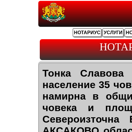
НОТАРИУС
УСЛУГИ
Н
НОТА
Тонка Славова
население 35 чов
намирна в общи
човека и пло
Североизточна
АКСАКОВО област