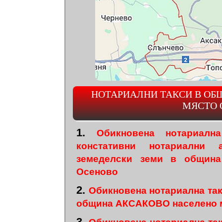
НОТАРИАЛНИ ТАКСИ В ОБ
МЯСТО 
1.
Обикновена нотариал
констативни нотариални 
земеделски земи в общин
Осеново
2.
Обикновена нотариална та
община АКСАКОВО населено 
3.