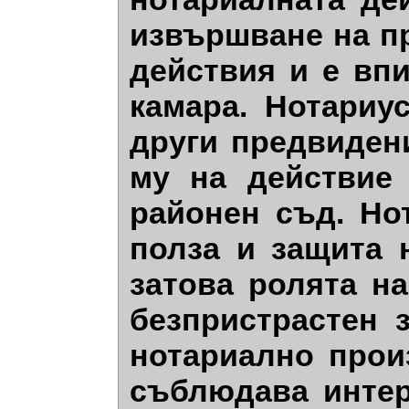
извършване на п
действия и е вп
камара. Нотариу
други предвидени
му на действие
районен съд. Но
полза и защита 
затова ролята н
безпристрастен 
нотариално прои
съблюдава интер