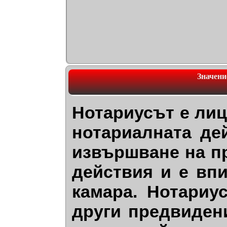
Значени
Нотариусът е лиц
нотариалната де
извършване на п
действия и е вп
камара. Нотариу
други предвидени