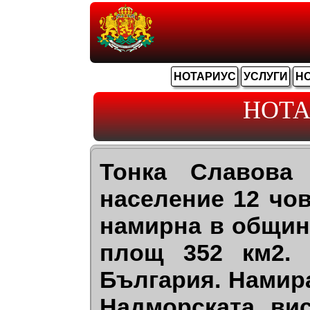
НОТАРИУС
УСЛУГИ
Н
НОТА
Тонка Славова
население 12 чов
намирна в общин
площ 352 км2. 
България. Намир
Надморската ви