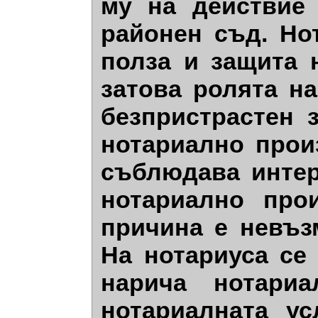
му на действие
районен съд. Но
полза и защита 
затова ролята н
безпристрастен 
нотариално прои
съблюдава интер
нотариално про
причина е невъз
На нотариуса се
нарича нотариа
нотариалната ус