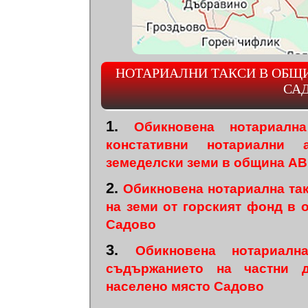
НОТАРИАЛНИ ТАКСИ В ОБЩ
СА
1.
Обикновена нотариал
констативни нотариални 
земеделски земи в община А
2.
Обикновена нотариална та
на земи от горският фонд в
Садово
3.
Обикновена нотариал
съдържанието на частни 
населено място Садово