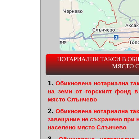
НОТАРИАЛНИ ТАКСИ В ОБ
МЯСТО 
1.
Обикновена нотариална та
на земи от горският фонд 
място Слънчево
2.
Обикновена нотариална та
завещание не съхранено при
населено място Слънчево
3.