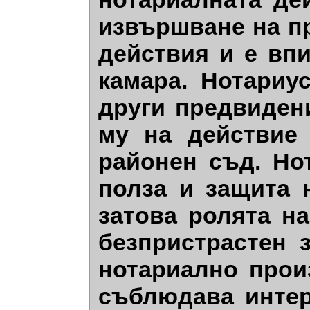
извършване на п
действия и е вп
камара. Нотариу
други предвидени
му на действие
районен съд. Но
полза и защита 
затова ролята н
безпристрастен 
нотариално прои
съблюдава интер