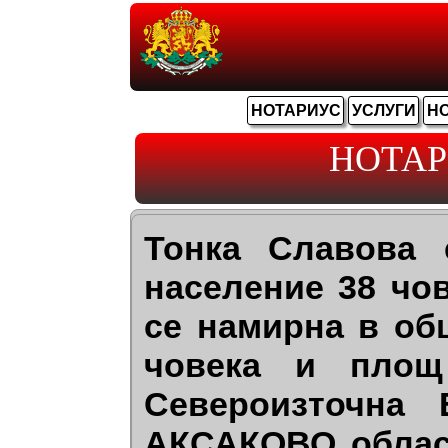
НОТАРИУС
УСЛУГИ
Н
НОТАР
Тонка Славова 
население 38 чо
се намирна в об
човека и площ
Североизточна
АКСАКОВО област