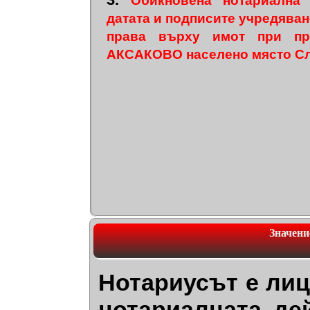
Обикновена нотариална
датата и подписите учредяван
права върху имот при пр
АКСАКОВО населено място С
Значени
Нотариусът е лиц
нотариалната де