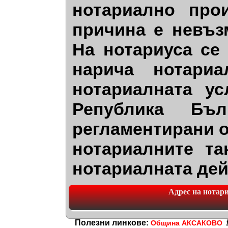
нотариално про
причина е невъз
На нотариуса се
нарича нотариа
нотариалната ус
Република Бъл
регламентирани о
нотариалните та
нотариалната дей
Адрес на нотариа
Полезни линкове:
Община АКСАКОВО