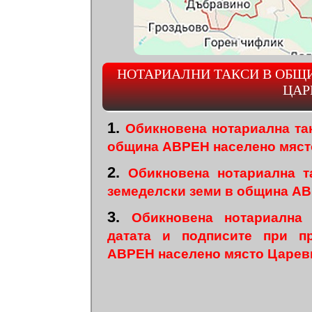
НОТАРИАЛНИ ТАКСИ В ОБЩ
ЦАР
1.
Обикновена нотариална та
община АВРЕН населено мяст
2.
Обикновена нотариална т
земеделски земи в община А
3.
Обикновена нотариална
датата и подписите при п
АВРЕН населено място Царев