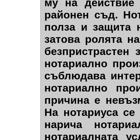
му на действие
районен съд. Но
полза и защита 
затова ролята н
безпристрастен 
нотариално прои
съблюдава интер
нотариално про
причина е невъз
На нотариуса се
нарича нотариа
нотариалната ус