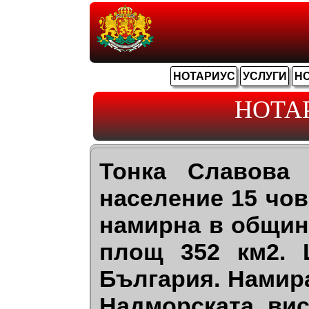
НОТАРИУС
УСЛУГИ
Н
НОТА
Тонка Славова
население 15 чов
намирна в общин
площ 352 км2. 
България. Намир
Надморската вис