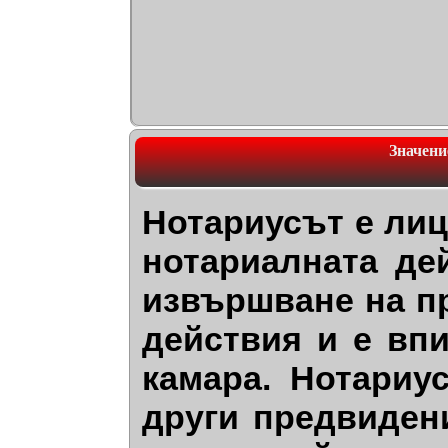
Значени
Нотариусът е лиц
нотариалната де
извършване на п
действия и е вп
камара. Нотариу
други предвидени