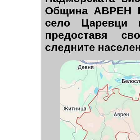
Община АВРЕН В
село Царевци 
предоставя св
следните населен